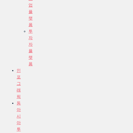
업
플
랫
폼
투
자
자
플
랫
폼
인
포
그
래
픽
동
아
시
아
투