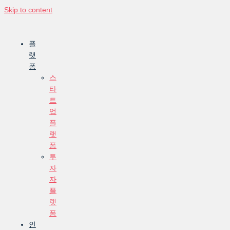
Skip to content
플
랫
폼
스
타
트
업
플
랫
폼
투
자
자
플
랫
폼
인