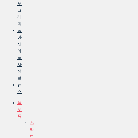
포
그
래
픽
동
아
시
아
투
자
정
보
뉴
스
플
랫
폼
스
타
트