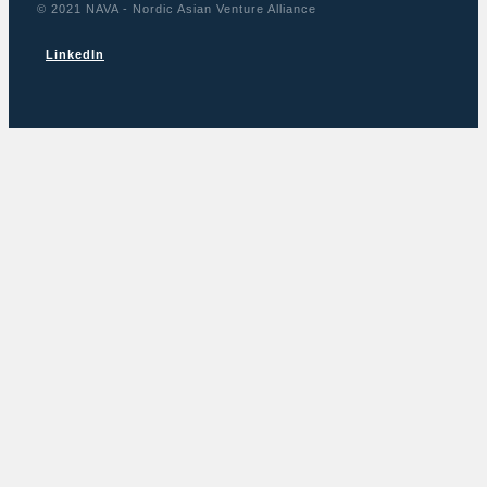
© 2021 NAVA - Nordic Asian Venture Alliance
LinkedIn