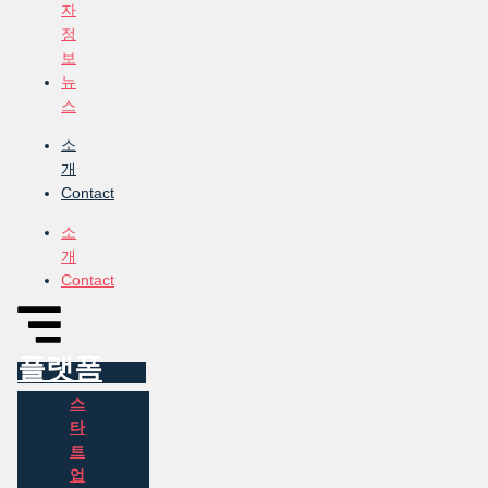
자
정
보
뉴
스
소
개
Contact
소
개
Contact
플랫폼
스
타
트
업