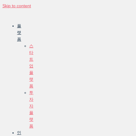
Skip to content
플
랫
폼
스
타
트
업
플
랫
폼
투
자
자
플
랫
폼
인