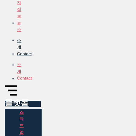
자
정
보
뉴
스
소
개
Contact
소
개
Contact
플랫폼
스
타
트
업