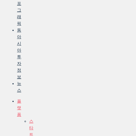
포
그
래
픽
동
아
시
아
투
자
정
보
뉴
스
플
랫
폼
스
타
트