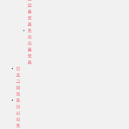
업
플
랫
폼
투
자
자
플
랫
폼
인
포
그
래
픽
동
아
시
아
투