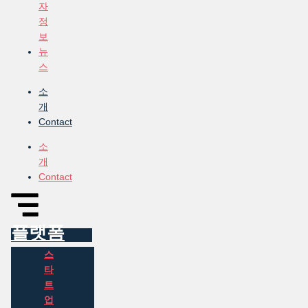
자
정
보
뉴
스
소
개
Contact
소
개
Contact
플랫폼
스
타
트
업