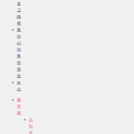
포
그
래
픽
동
아
시
아
투
자
정
보
뉴
스
플
랫
폼
스
타
트