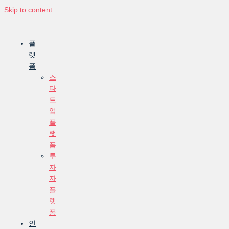
Skip to content
플
랫
폼
스
타
트
업
플
랫
폼
투
자
자
플
랫
폼
인