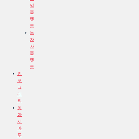
업
플
랫
폼
투
자
자
플
랫
폼
인
포
그
래
픽
동
아
시
아
투