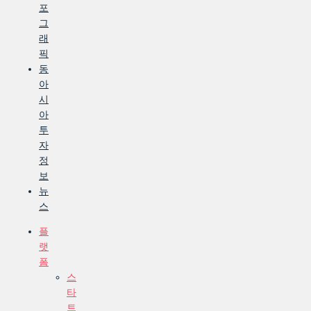
포
그
래
픽
동
아
시
아
투
자
정
보
뉴
스
플
랫
폼
스
타
트