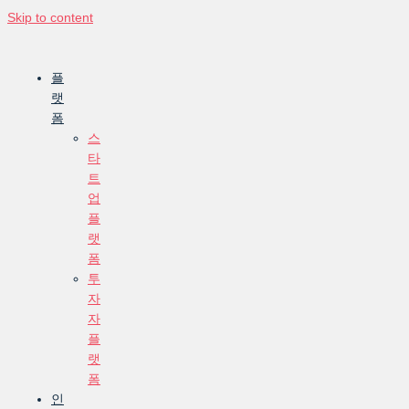
Skip to content
플
랫
폼
스
타
트
업
플
랫
폼
투
자
자
플
랫
폼
인