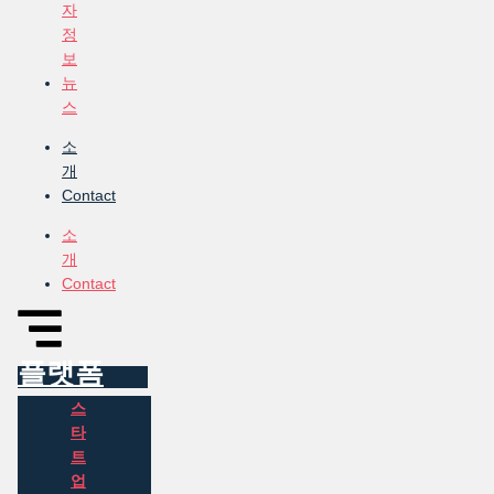
자
정
보
뉴
스
소
개
Contact
소
개
Contact
플랫폼
스
타
트
업