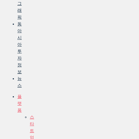
그
래
픽
동
아
시
아
투
자
정
보
뉴
스
플
랫
폼
스
타
트
업