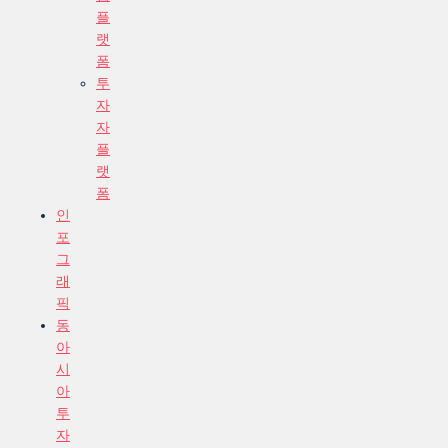
플
랫
폼
투
자
자
플
랫
폼
인
포
그
래
픽
동
아
시
아
투
자