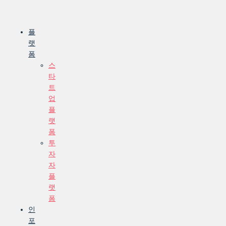
Skip
to
content
플
랫
폼
스
타
트
업
플
랫
폼
투
자
자
플
랫
폼
인
포