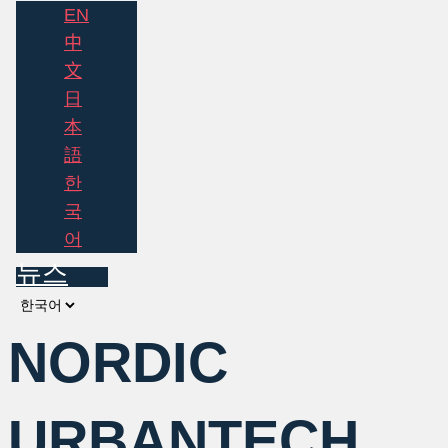
EN
中
文
日
本
語
한
국
어
뉴스
Choose
a
NORDIC
language
URBANTECH