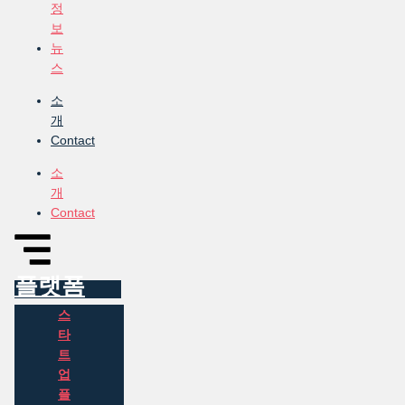
정
보
뉴
스
소
개
Contact
소
개
Contact
플랫폼
스
타
트
업
플