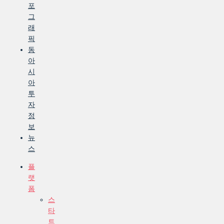
포
그
래
픽
동
아
시
아
투
자
정
보
뉴
스
플
랫
폼
스
타
트