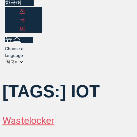
한국어
한
국
어
뉴스
Choose a
language
[TAGS:]
IOT
Wastelocker