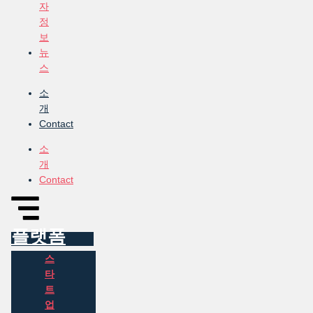
자
정
보
뉴
스
소
개
Contact
소
개
Contact
플랫폼
스
타
트
업