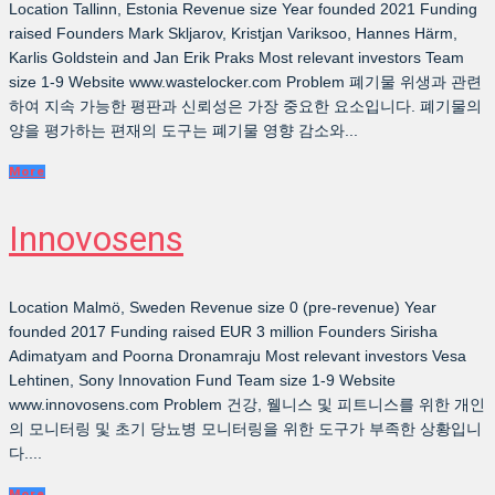
Location Tallinn, Estonia Revenue size Year founded 2021 Funding
raised Founders Mark Skljarov, Kristjan Variksoo, Hannes Härm,
Karlis Goldstein and Jan Erik Praks Most relevant investors Team
size 1-9 Website www.wastelocker.com Problem 폐기물 위생과 관련
하여 지속 가능한 평판과 신뢰성은 가장 중요한 요소입니다. 폐기물의
양을 평가하는 편재의 도구는 폐기물 영향 감소와...
More
Innovosens
Location Malmö, Sweden Revenue size 0 (pre-revenue) Year
founded 2017 Funding raised EUR 3 million Founders Sirisha
Adimatyam and Poorna Dronamraju Most relevant investors Vesa
Lehtinen, Sony Innovation Fund Team size 1-9 Website
www.innovosens.com Problem 건강, 웰니스 및 피트니스를 위한 개인
의 모니터링 및 초기 당뇨병 모니터링을 위한 도구가 부족한 상황입니
다....
More