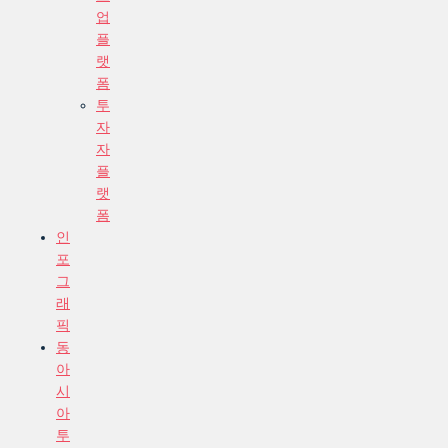
업
플
랫
폼
투
자
자
플
랫
폼
인
포
그
래
픽
동
아
시
아
투