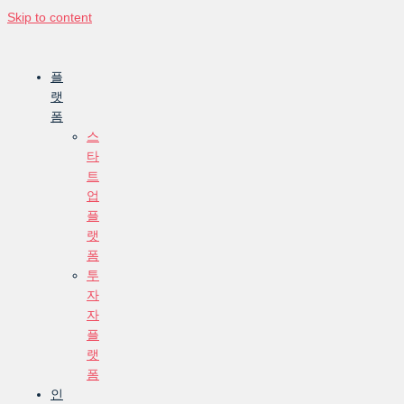
Skip to content
플
랫
폼
스
타
트
업
플
랫
폼
투
자
자
플
랫
폼
인