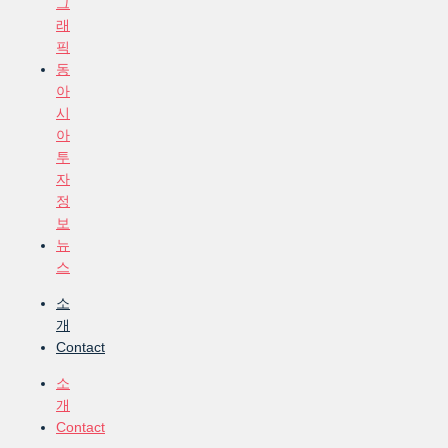
그
래
픽
동
아
시
아
투
자
정
보
뉴
스
소
개
Contact
소
개
Contact