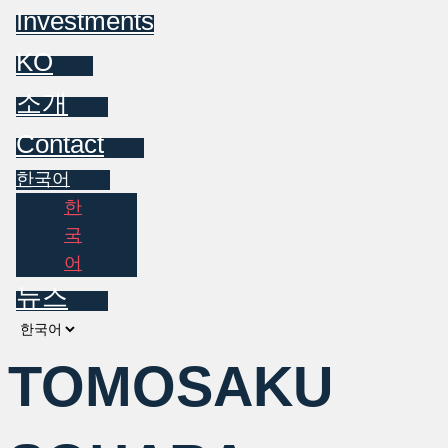
Investments
KO
소개
Contact
한국어
한
국
어
뉴스
Choose
a
TOMOSAKU
language