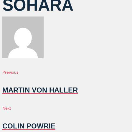
SOHARA
글
Previous
Previous
탐
MARTIN VON HALLER
색
Next
Next
COLIN POWRIE