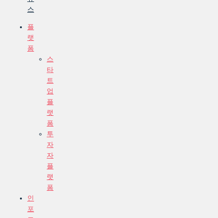
스
플
랫
폼
스
타
트
업
플
랫
폼
투
자
자
플
랫
폼
인
포