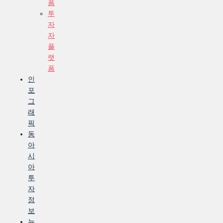
폼
투
자
자
플
랫
폼
인
포
그
래
픽
동
아
시
아
투
자
정
보
뉴