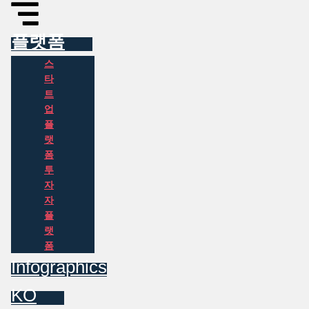
플랫폼
스
타
트
업
플
랫
폼
투
자
자
플
랫
폼
Infographics
KO