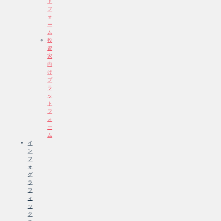
ト
フ
ォ
ー
ム
投
資
家
向
け
プ
ラ
ッ
ト
フ
ォ
ー
ム
イ
ン
フ
ォ
グ
ラ
フ
ィ
ッ
ク