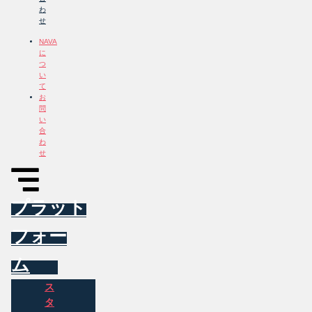
わ
せ
NAVA
に
つ
い
て
お
問
い
合
わ
せ
プラット
フォー
ム
ス
タ