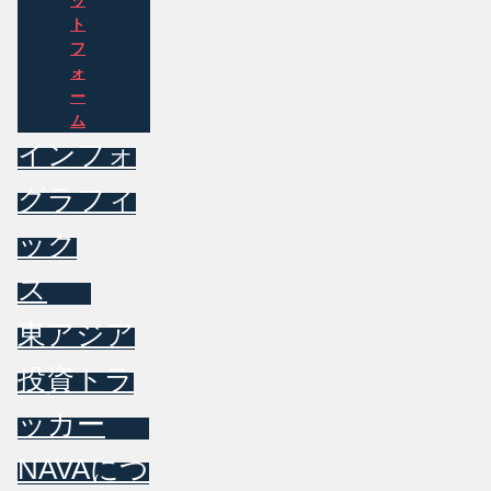
ッ
ト
フ
ォ
ー
ム
インフォ
グラフィ
ック
ス
東アジア
投資トラ
ッカー
NAVAにつ