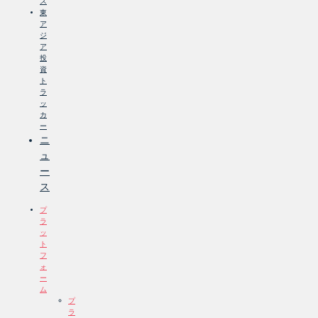
ス
東
ア
ジ
ア
投
資
ト
ラ
ッ
カ
ー
ニ
ュ
ー
ス
プ
ラ
ッ
ト
フ
ォ
ー
ム
プ
ラ