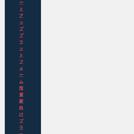
ー
ト
ア
ッ
プ
プ
ラ
ッ
ト
フ
ォ
ー
ム
投
資
家
向
け
プ
ラ