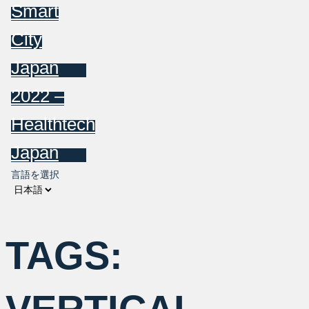
Smart
City
Japan
2022 –
Healthtech
Japan
言語を選択
TAGS: