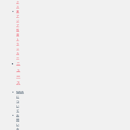
ク
ス
東
ア
ジ
ア
投
資
ト
ラ
ッ
カ
ー
ニ
ュ
ー
ス
NAVA
に
つ
い
て
お
問
い
合