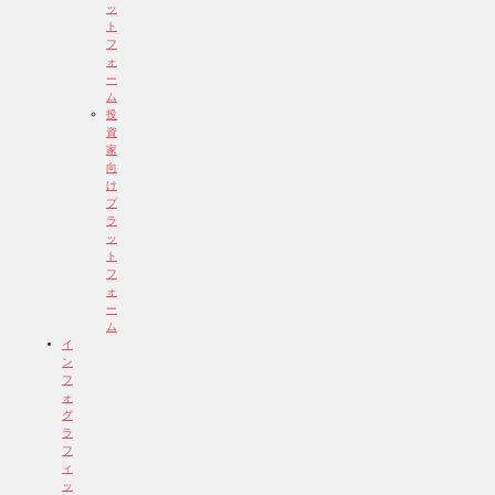
ッ
ト
フ
ォ
ー
ム
投
資
家
向
け
プ
ラ
ッ
ト
フ
ォ
ー
ム
イ
ン
フ
ォ
グ
ラ
フ
ィ
ッ